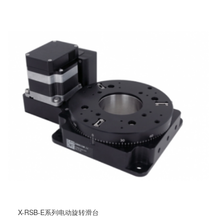
X-RSB-E系列电动旋转滑台