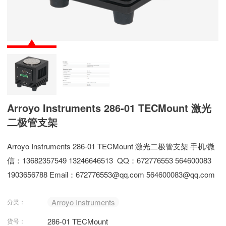
Arroyo Instruments 286-01 TECMount 激光
二极管支架
Arroyo Instruments 286-01 TECMount 激光二极管支架 手机/微
信：13682357549 13246646513 QQ：672776553 564600083
1903656788 Email：672776553@qq.com 564600083@qq.com
Arroyo Instruments
分类：
286-01 TECMount
货号：